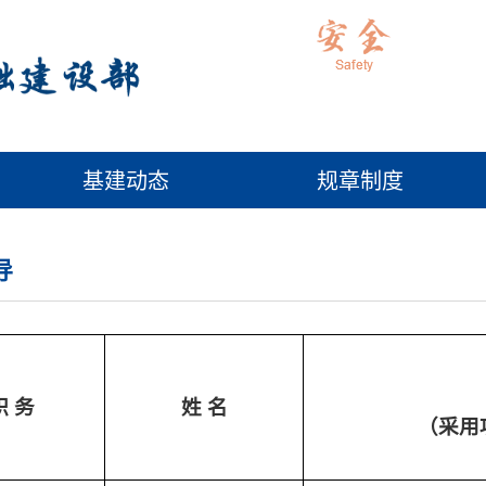
基建动态
规章制度
导
职
务
姓
名
（采用