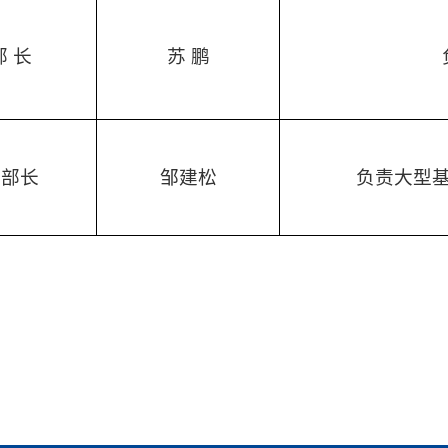
部
长
苏 鹏
副部长
邹建松
负责大型